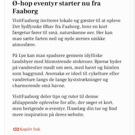
Ø-hop eventyr starter nu fra
Faaborg
VisitFaaborg inviterer lokale og gæster til at opleve
Det Sydfynske Øhav fra Faaborg, hvor en kort
færgetur fører til små, naturskønne øer. Her kan
man sætte farten ned og nyde øernes unikke
atmosfære.
På Lyø kan man spadsere gennem idylliske
landsbyer med blomstrende stokroser. Bjørnø byder
på vandrestier rundt om øen, med havet og himlen
som baggrund. Avernakø er ideel til cykelture eller
vandreture langs de lange kyststrækninger og
charmerende små havne.
VisitFaaborg deler tips og ruter til denne
afslappende oplevelse for alle, der søger et kort,
men berigende ø-eventyr. Планlæg din tur og find
mere inspiration på deres website.
Kopiér link