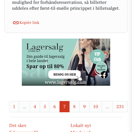
mulighed for forhåndsreservation, så billetter
uddeles efter først-til-mølle princippet i billetsalget.
Kopiér link
1
...
4
5
6
7
8
9
10
...
231
Det sker
Lokalt nyt