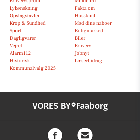
Erhvervsprofil
Mindeord
Lykønskning
Fakta om
Opslagstavlen
Husstand
Krop & Sundhed
Mød dine naboer
Sport
Boligmarked
Dagligvarer
Biler
Vejret
Erhverv
Alarm112
Jobnyt
Historisk
Læserbidrag
Kommunalvalg 2025
VORES BY
Faaborg