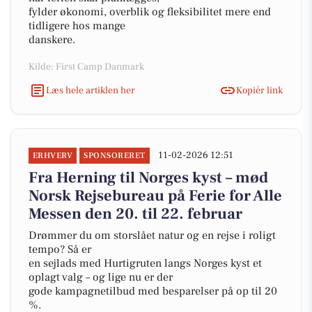
fylder økonomi, overblik og fleksibilitet mere end
tidligere hos mange
danskere.
Kilde: First Camp Danmark
Læs hele artiklen her
Kopiér link
11-02-2026 12:51
ERHVERV
SPONSORERET
Fra Herning til Norges kyst – mød
Norsk Rejsebureau på Ferie for Alle
Messen den 20. til 22. februar
Drømmer du om storslået natur og en rejse i roligt
tempo? Så er
en sejlads med Hurtigruten langs Norges kyst et
oplagt valg – og lige nu er der
gode kampagnetilbud med besparelser på op til 20
%.