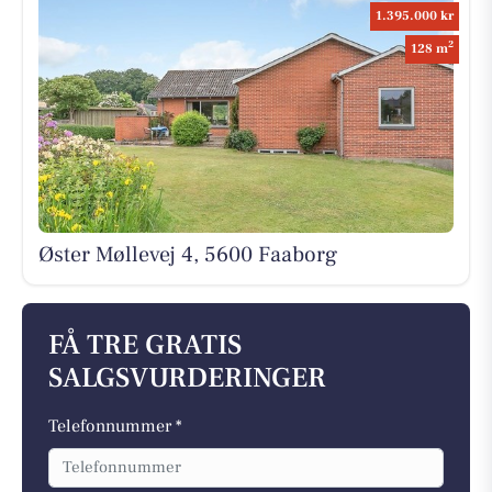
1.395.000 kr
2
128 m
Øster Møllevej 4, 5600 Faaborg
FÅ TRE GRATIS
SALGSVURDERINGER
Telefonnummer *