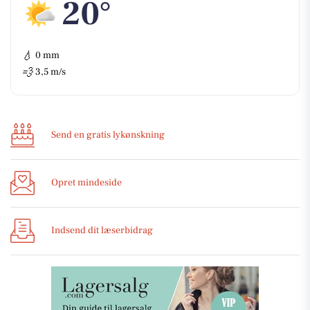
20°
💧
0 mm
💨
3,5 m/s
Send en gratis lykønskning
Opret mindeside
Indsend dit læserbidrag