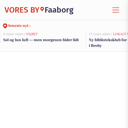
VORES BY
Faaborg
Seneste nyt ›
6 timer siden |
VEJRET
17 timer siden |
LOKALT 
Sol og lun luft — men morgenen bider lidt
Ny biblioteksklub for
i Broby