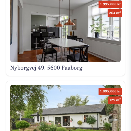
1.995.000 kr
2
263 m
Nyborgvej 49, 5600 Faaborg
1.895.000 kr
2
129 m