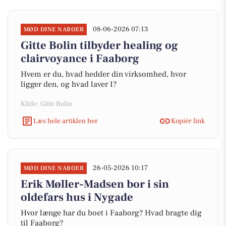
08-06-2026 07:13
MØD DINE NABOER
Gitte Bolin tilbyder healing og
clairvoyance i Faaborg
Hvem er du, hvad hedder din virksomhed, hvor
ligger den, og hvad laver I?
Kilde: Gitte Bolin
Læs hele artiklen her
Kopiér link
26-05-2026 10:17
MØD DINE NABOER
Erik Møller-Madsen bor i sin
oldefars hus i Nygade
Hvor længe har du boet i Faaborg? Hvad bragte dig
til Faaborg?