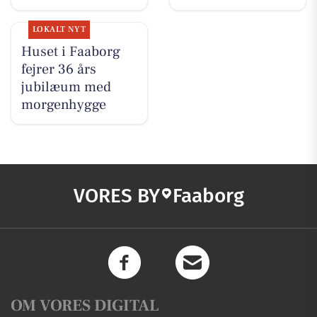
LOKALT NYT
Huset i Faaborg
fejrer 36 års
jubilæum med
morgenhygge
VORES BY
Faaborg
OM VORES DIGITAL