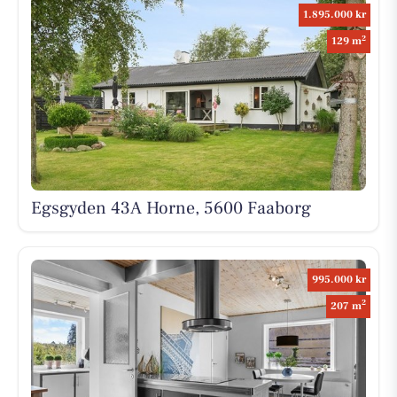
1.895.000 kr
2
129 m
Egsgyden 43A Horne, 5600 Faaborg
995.000 kr
2
207 m