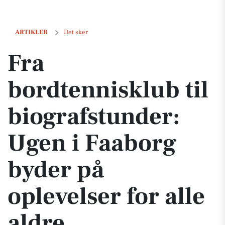
Fra bordtennisklub til biografstunder: Ugen i Faaborg byder på oplevel
ARTIKLER
Det sker
Fra
bordtennisklub til
biografstunder:
Ugen i Faaborg
byder på
oplevelser for alle
aldre