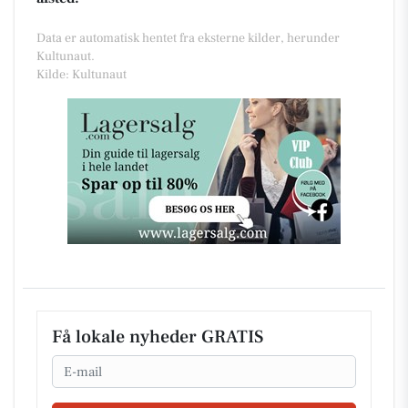
Data er automatisk hentet fra eksterne kilder, herunder
Kultunaut.
Kilde: Kultunaut
Få lokale nyheder GRATIS
Email