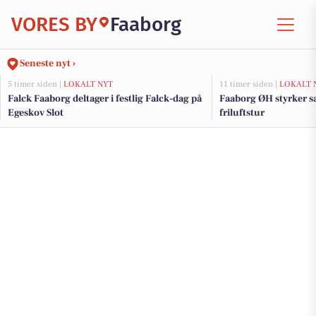
VORES BY
Faaborg
Seneste nyt ›
5 timer siden |
LOKALT NYT
11 timer siden |
LOKALT 
Falck Faaborg deltager i festlig Falck-dag på
Faaborg ØH styrker 
Egeskov Slot
friluftstur