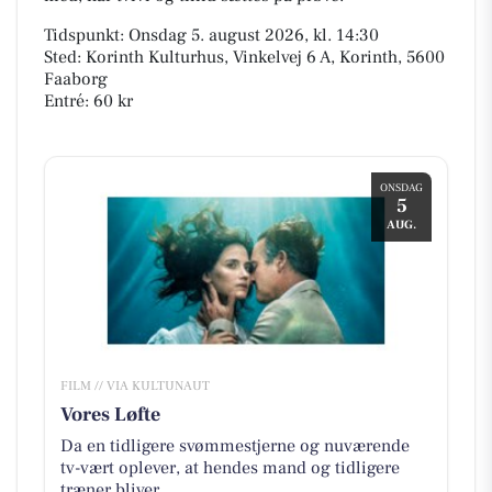
Tidspunkt: Onsdag 5. august 2026, kl. 14:30
Sted: Korinth Kulturhus, Vinkelvej 6 A, Korinth, 5600
Faaborg
Entré: 60 kr
ONSDAG
5
AUG.
FILM // VIA KULTUNAUT
Vores Løfte
Da en tidligere svømmestjerne og nuværende
tv-vært oplever, at hendes mand og tidligere
træner bliver...