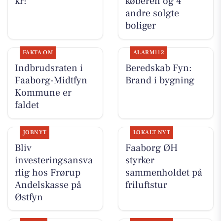
kr!
køberen og 4
andre solgte
boliger
FAKTA OM
ALARM112
Indbrudsraten i
Beredskab Fyn:
Faaborg-Midtfyn
Brand i bygning
Kommune er
faldet
JOBNYT
LOKALT NYT
Bliv
Faaborg ØH
investeringsansva
styrker
rlig hos Frørup
sammenholdet på
Andelskasse på
friluftstur
Østfyn