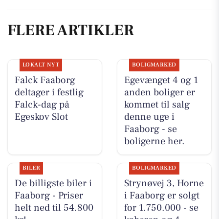
FLERE ARTIKLER
LOKALT NYT
BOLIGMARKED
Falck Faaborg
Egevænget 4 og 1
deltager i festlig
anden boliger er
Falck-dag på
kommet til salg
Egeskov Slot
denne uge i
Faaborg - se
boligerne her.
BILER
BOLIGMARKED
De billigste biler i
Strynøvej 3, Horne
Faaborg - Priser
i Faaborg er solgt
helt ned til 54.800
for 1.750.000 - se