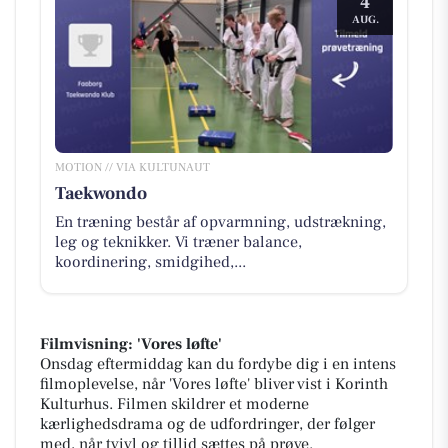
4
AUG.
MOTION // VIA KULTUNAUT
Taekwondo
En træning består af opvarmning, udstrækning,
leg og teknikker. Vi træner balance,
koordinering, smidgihed,...
Filmvisning: 'Vores løfte'
Onsdag eftermiddag kan du fordybe dig i en intens
filmoplevelse, når 'Vores løfte' bliver vist i Korinth
Kulturhus. Filmen skildrer et moderne
kærlighedsdrama og de udfordringer, der følger
med, når tvivl og tillid sættes på prøve.