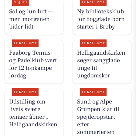
VEJRET
LOKALT NYT
Sol og lun luft —
Ny biblioteksklub
men morgenen
for bogglade børn
bider lidt
starter i Broby
LOKALT NYT
LOKALT NYT
Faaborg Tennis-
Helligaandskirken
og Padelklub vært
søger sangglade
for 12 topkampe
unge til
lørdag
ungdomskor
LOKALT NYT
LOKALT NYT
Udstilling om
Sund og Alpe
livets svære
Gruppen klar til
temaer åbner i
spejderopstart
Helligaandskirken
efter
sommerferien