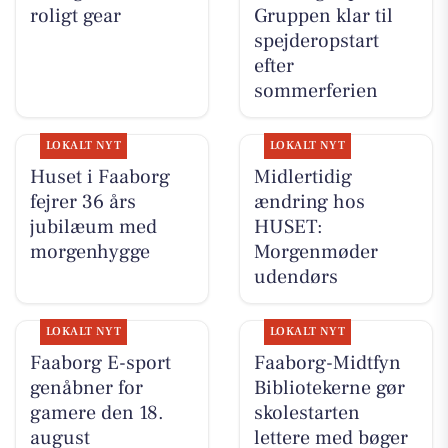
roligt gear
Gruppen klar til
spejderopstart
efter
sommerferien
LOKALT NYT
LOKALT NYT
Huset i Faaborg
Midlertidig
fejrer 36 års
ændring hos
jubilæum med
HUSET:
morgenhygge
Morgenmøder
udendørs
LOKALT NYT
LOKALT NYT
Faaborg E-sport
Faaborg-Midtfyn
genåbner for
Bibliotekerne gør
gamere den 18.
skolestarten
august
lettere med bøger