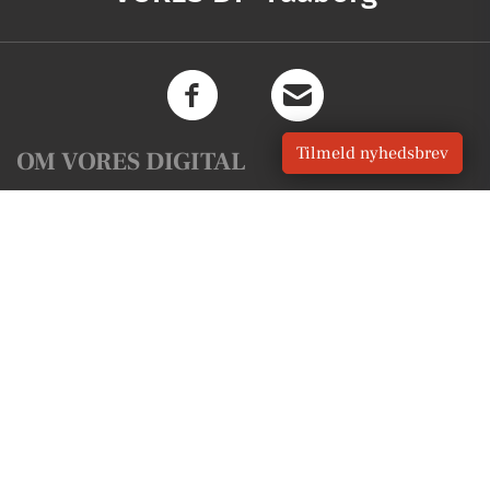
Tilmeld nyhedsbrev
OM VORES DIGITAL
Om os
For annoncører
Vilkår og Privatlivspolitik
Kontakt VORES Digital
Administrer samtykke
GENVEJE
Seneste nyt fra Faaborg