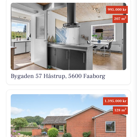
995.000 kr
2
207 m
Bygaden 57 Håstrup, 5600 Faaborg
1.395.000 kr
2
128 m