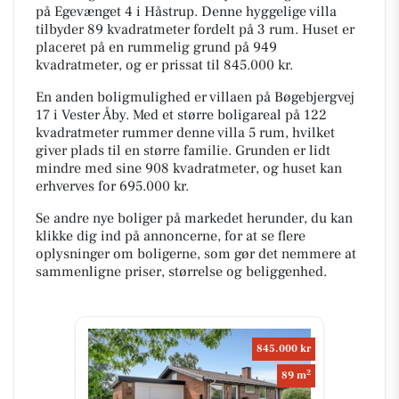
på Egevænget 4 i Håstrup. Denne hyggelige villa
tilbyder 89 kvadratmeter fordelt på 3 rum. Huset er
placeret på en rummelig grund på 949
kvadratmeter, og er prissat til 845.000 kr.
En anden boligmulighed er villaen på Bøgebjergvej
17 i Vester Åby. Med et større boligareal på 122
kvadratmeter rummer denne villa 5 rum, hvilket
giver plads til en større familie. Grunden er lidt
mindre med sine 908 kvadratmeter, og huset kan
erhverves for 695.000 kr.
Se andre nye boliger på markedet herunder, du kan
klikke dig ind på annoncerne, for at se flere
oplysninger om boligerne, som gør det nemmere at
sammenligne priser, størrelse og beliggenhed.
845.000 kr
2
89 m