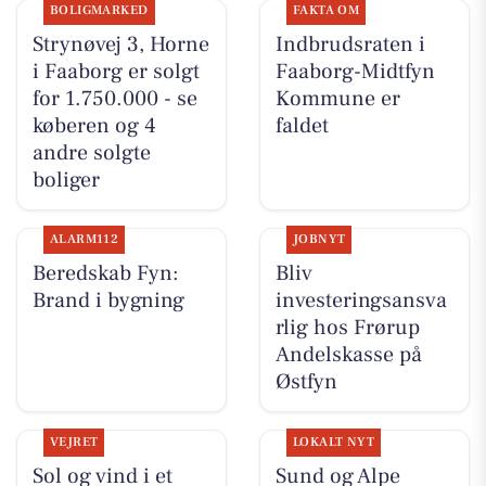
BOLIGMARKED
FAKTA OM
Strynøvej 3, Horne
Indbrudsraten i
i Faaborg er solgt
Faaborg-Midtfyn
for 1.750.000 - se
Kommune er
køberen og 4
faldet
andre solgte
boliger
ALARM112
JOBNYT
Beredskab Fyn:
Bliv
Brand i bygning
investeringsansva
rlig hos Frørup
Andelskasse på
Østfyn
VEJRET
LOKALT NYT
Sol og vind i et
Sund og Alpe