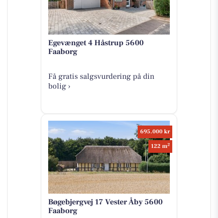
Egevænget 4 Håstrup 5600
Faaborg
Få gratis salgsvurdering på din
bolig ›
695.000 kr
2
122 m
Bøgebjergvej 17 Vester Åby 5600
Faaborg