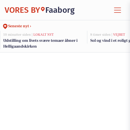
VORES BY
Faaborg
Seneste nyt ›
10 minutter siden |
LOKALT NYT
8 timer siden |
VEJRET
Udstilling om livets svære temaer åbner i
Sol og vind i et roligt 
Helligaandskirken