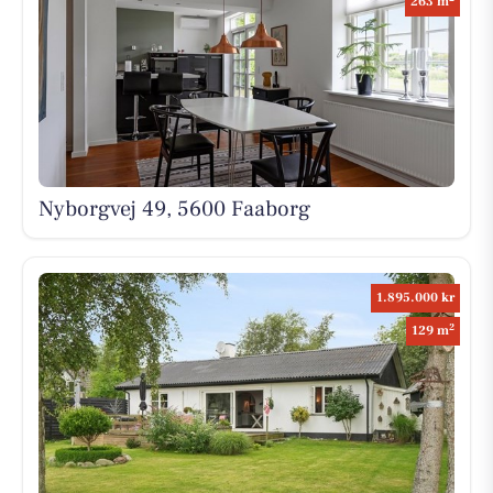
263 m
Nyborgvej 49, 5600 Faaborg
1.895.000 kr
2
129 m