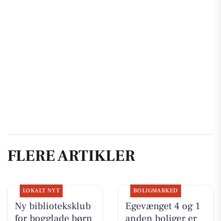
FLERE ARTIKLER
LOKALT NYT
BOLIGMARKED
Ny biblioteksklub
Egevænget 4 og 1
for bogglade børn
anden boliger er