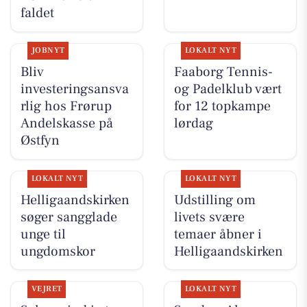
faldet
JOBNYT
LOKALT NYT
Bliv
Faaborg Tennis-
investeringsansva
og Padelklub vært
rlig hos Frørup
for 12 topkampe
Andelskasse på
lørdag
Østfyn
LOKALT NYT
LOKALT NYT
Helligaandskirken
Udstilling om
søger sangglade
livets svære
unge til
temaer åbner i
ungdomskor
Helligaandskirken
VEJRET
LOKALT NYT