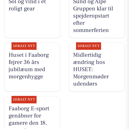
Sol og vind i et
Sund og Alpe
roligt gear
Gruppen klar til
spejderopstart
efter
sommerferien
LOKALT NYT
LOKALT NYT
Huset i Faaborg
Midlertidig
fejrer 36 års
ændring hos
jubilæum med
HUSET:
morgenhygge
Morgenmøder
udendørs
LOKALT NYT
Faaborg E-sport
genåbner for
gamere den 18.