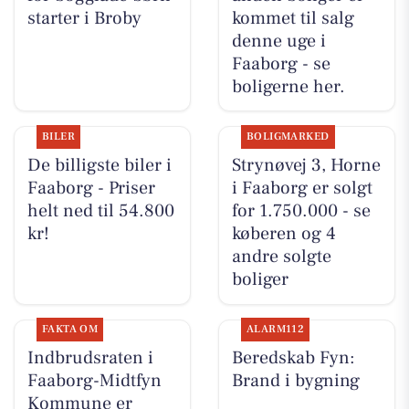
starter i Broby
kommet til salg
denne uge i
Faaborg - se
boligerne her.
BILER
BOLIGMARKED
De billigste biler i
Strynøvej 3, Horne
Faaborg - Priser
i Faaborg er solgt
helt ned til 54.800
for 1.750.000 - se
kr!
køberen og 4
andre solgte
boliger
FAKTA OM
ALARM112
Indbrudsraten i
Beredskab Fyn:
Faaborg-Midtfyn
Brand i bygning
Kommune er