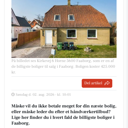
På billedet ses Kirkevej 6 Horne 5600 Faaborg, som er en af
de billigste boliger til salg i Faaborg. Boligen koster 425.000
kr.
Del artikel
Søndag d. 02. aug. 2026 - kl. 10:01
Måske vil du ikke betale meget for din næste bolig,
eller måske leder du efter et håndværkertilbud?
Lige her finder du i hvert fald de billigste boliger i
Faaborg.