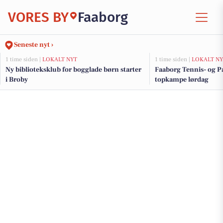
VORES BY
Faaborg
Seneste nyt ›
1 time siden |
LOKALT NYT
1 time siden |
LOKALT NY
Ny biblioteksklub for bogglade børn starter
Faaborg Tennis- og P
i Broby
topkampe lørdag