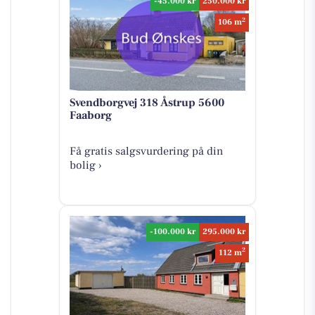
-45.000 kr
250.000 kr
2
106 m
Svendborgvej 318 Åstrup 5600
Faaborg
Få gratis salgsvurdering på din
bolig ›
-100.000 kr
295.000 kr
2
112 m