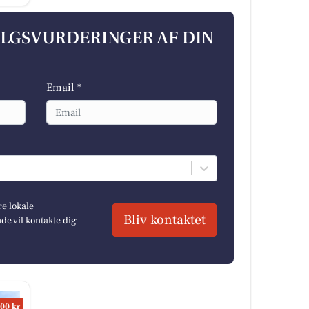
ALGSVURDERINGER AF DIN
Email *
re lokale
Bliv kontaktet
e vil kontakte dig
00 kr