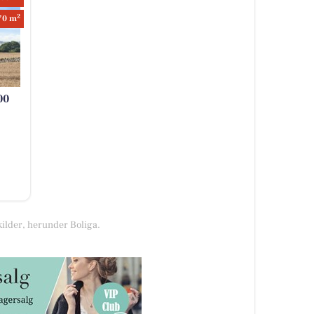
2
70 m
00
kilder, herunder Boliga.