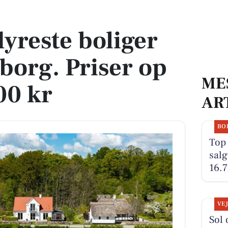
borg. Priser op til 16.750.000 kr
dyreste boliger
aaborg. Priser op
ME
00 kr
AR
BO
Top 
salg
16.7
VE
Sol 