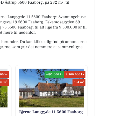
3D Åstrup 5600 Faaborg, på 282 m², til
jerne Langgyde 11 5600 Faaborg, Svanningehuse
ingevej 19 5600 Faaborg, Eskemosegyden 69
5 5600 Faaborg, til alt lige fra 9.500.000 kr til
t mere til nedenfor.
t herunder. Du kan klikke dig ind på annoncerne
oligerne, som gør det nemmere at sammenligne
00 kr
-495.000 kr
9.500.000 kr
2
2
82 m
324 m
Bjerne Langgyde 11 5600 Faaborg