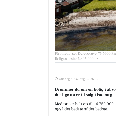
På billedet ses Dyreborgvej 75 5600 Faa
Boligen koster 5.495.000 kr.
Onsdag d. 05. aug. 2026 - kl. 13:01
Drømmer du om en bolig i absolu
der lige nu er til salg i Faaborg.
Med priser helt op til 16.750.000
også det bedste af det bedste.