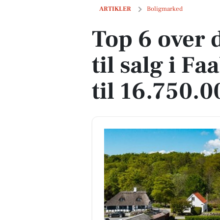
Top 6 over dyreste boliger til salg i Faa
ARTIKLER
Boligmarked
Top 6 over 
til salg i F
til 16.750.0