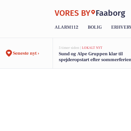
VORES BY
Faaborg
ALARM112
BOLIG
ERHVER
5 timer siden |
LOKALT NYT
Seneste nyt ›
Sund og Alpe Gruppen klar til
spejderopstart efter sommerferie