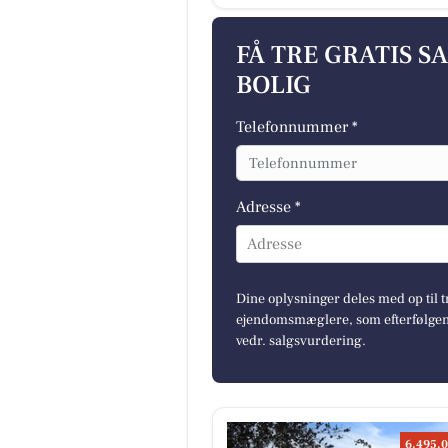
FÅ TRE GRATIS S
BOLIG
Telefonnummer *
Adresse *
Adresse
Dine oplysninger deles med op til t
ejendomsmæglere, som efterfølgend
vedr. salgsvurdering.
6.495.0