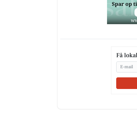
Få loka
Email