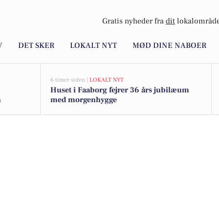
Gratis nyheder fra
dit
lokalområde
V
DET SKER
LOKALT NYT
MØD DINE NABOER
6 timer siden |
LOKALT NYT
Huset i Faaborg fejrer 36 års jubilæum
n
med morgenhygge