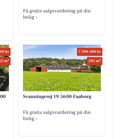
Få gratis salgsvurdering på din
bolig ›
00 kr
7.998.000 kr
2
2
52 m
295 m
600
Svanningevej 19 5600 Faaborg
Få gratis salgsvurdering på din
bolig ›