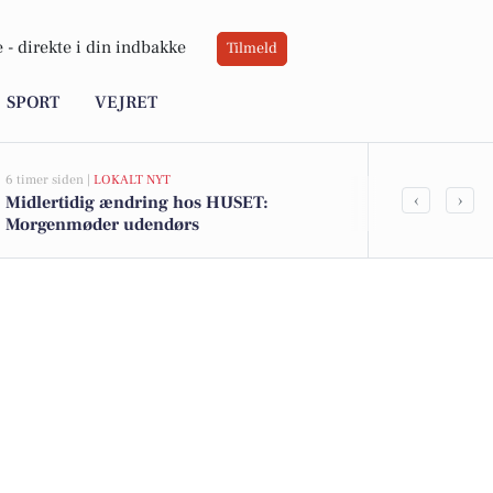
 -
direkte i din indbakke
Tilmeld
SPORT
VEJRET
6 timer siden |
LOKALT NYT
11 timer siden |
L
‹
›
Midlertidig ændring hos HUSET:
Faaborg E-s
Morgenmøder udendørs
18. august