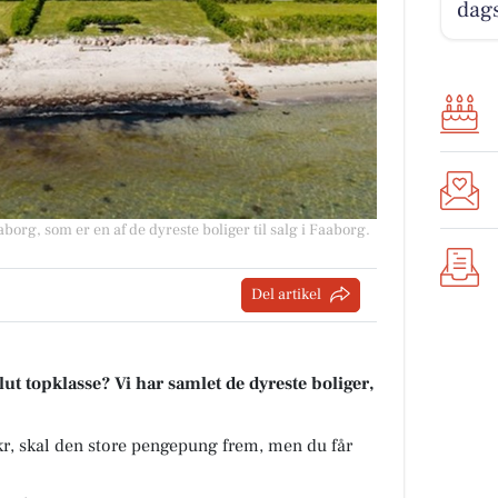
dag
borg, som er en af de dyreste boliger til salg i Faaborg.
Del artikel
t topklasse? Vi har samlet de dyreste boliger,
 kr, skal den store pengepung frem, men du får