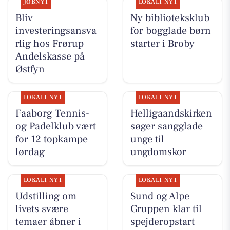
JOBNYT
LOKALT NYT
Bliv
Ny biblioteksklub
investeringsansva
for bogglade børn
rlig hos Frørup
starter i Broby
Andelskasse på
Østfyn
LOKALT NYT
LOKALT NYT
Faaborg Tennis-
Helligaandskirken
og Padelklub vært
søger sangglade
for 12 topkampe
unge til
lørdag
ungdomskor
LOKALT NYT
LOKALT NYT
Udstilling om
Sund og Alpe
livets svære
Gruppen klar til
temaer åbner i
spejderopstart