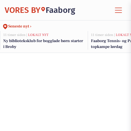
VORES BY
Faaborg
Seneste nyt ›
11 timer siden |
LOKALT NYT
11 timer siden |
LOKALT 
Ny biblioteksklub for bogglade børn starter
Faaborg Tennis- og P
i Broby
topkampe lørdag