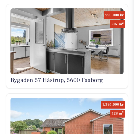
995.000 kr
2
207 m
Bygaden 57 Håstrup, 5600 Faaborg
1.395.000 kr
2
128 m