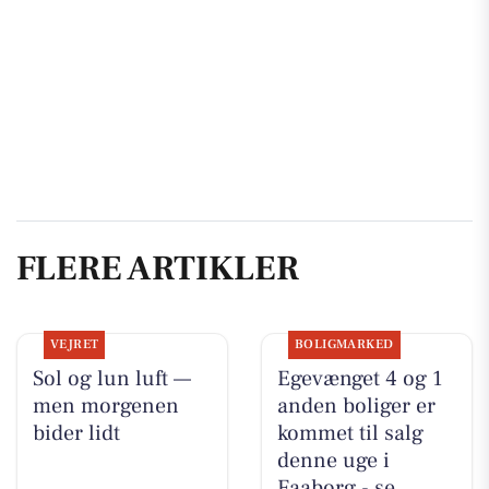
FLERE ARTIKLER
VEJRET
BOLIGMARKED
Sol og lun luft —
Egevænget 4 og 1
men morgenen
anden boliger er
bider lidt
kommet til salg
denne uge i
Faaborg - se