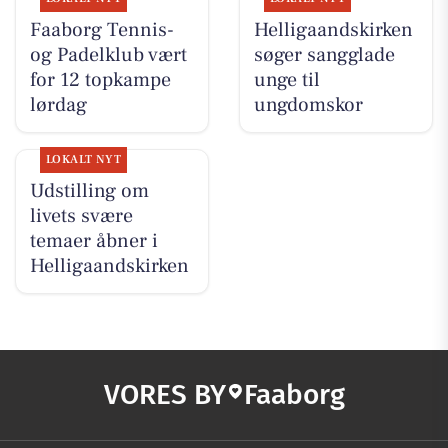
Faaborg Tennis-
Helligaandskirken
og Padelklub vært
søger sangglade
for 12 topkampe
unge til
lørdag
ungdomskor
LOKALT NYT
Udstilling om
livets svære
temaer åbner i
Helligaandskirken
VORES BY
Faaborg