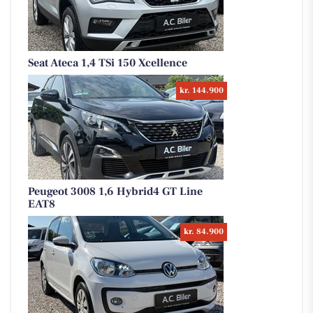
Seat Ateca 1,4 TSi 150 Xcellence
kr. 144.900
Peugeot 3008 1,6 Hybrid4 GT Line
EAT8
kr. 84.900