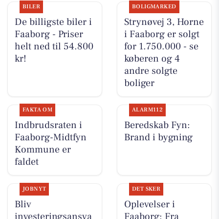
BILER
BOLIGMARKED
De billigste biler i
Strynøvej 3, Horne
Faaborg - Priser
i Faaborg er solgt
helt ned til 54.800
for 1.750.000 - se
kr!
køberen og 4
andre solgte
boliger
FAKTA OM
ALARM112
Indbrudsraten i
Beredskab Fyn:
Faaborg-Midtfyn
Brand i bygning
Kommune er
faldet
JOBNYT
DET SKER
Bliv
Oplevelser i
investeringsansva
Faaborg: Fra