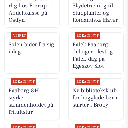
rlig hos Frørup
Skydetræning til
Andelskasse på
Stueplanter og
Østfyn
Romantiske Haver
VEJRET
LOKALT NYT
Solen bider fra sig
Falck Faaborg
i dag
deltager i festlig
Falck-dag på
Egeskov Slot
LOKALT NYT
LOKALT NYT
Faaborg ØH
Ny biblioteksklub
styrker
for bogglade børn
sammenholdet på
starter i Broby
friluftstur
LOKALT NYT
LOKALT NYT