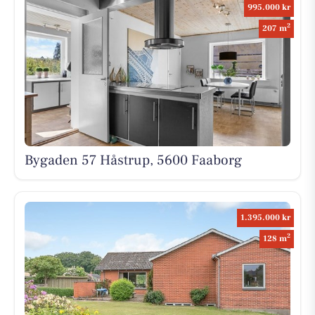
995.000 kr
2
207 m
Bygaden 57 Håstrup, 5600 Faaborg
1.395.000 kr
2
128 m