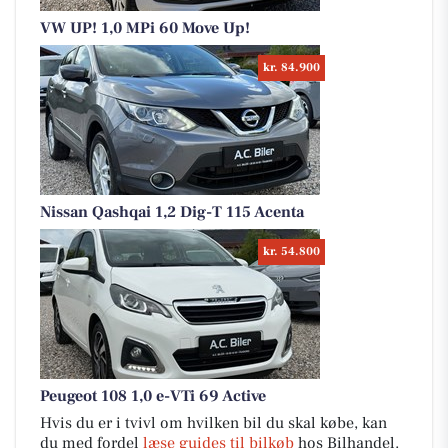
VW UP! 1,0 MPi 60 Move Up!
kr. 84.900
Nissan Qashqai 1,2 Dig-T 115 Acenta
kr. 54.800
Peugeot 108 1,0 e-VTi 69 Active
Hvis du er i tvivl om hvilken bil du skal købe, kan
du med fordel
læse guides til bilkøb
hos Bilhandel.