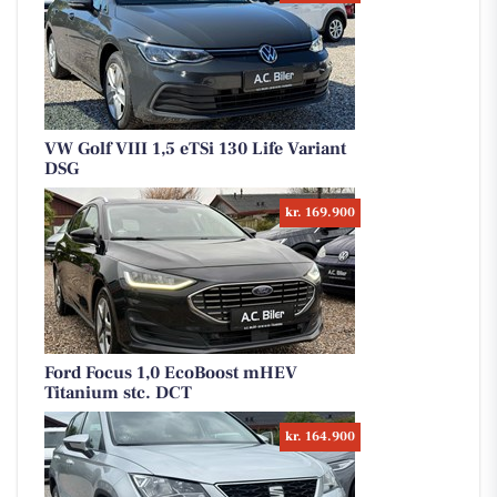
VW Golf VIII 1,5 eTSi 130 Life Variant
DSG
kr. 169.900
Ford Focus 1,0 EcoBoost mHEV
Titanium stc. DCT
kr. 164.900