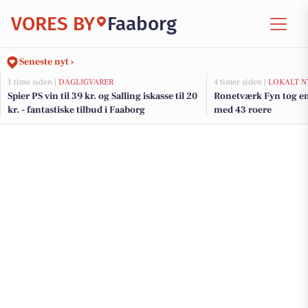
VORES BY
Faaborg
Seneste nyt ›
1 time siden |
DAGLIGVARER
4 timer siden |
LOKALT N
Spier PS vin til 39 kr. og Salling iskasse til 20
Ronetværk Fyn tog en
kr. - fantastiske tilbud i Faaborg
med 43 roere