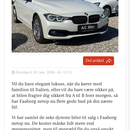
Del artikel
Onsdag d. 03. jun. 2026 - kl. 12:15
Vil du have elegant luksus, når du kører med
familien til Italien, eller vil du bare være sikker på,
at bilen fragter dig sikkert fra A til B hver morgen, så
har Faaborg netop nu flere gode bud på din næste
bil.
Vi har samlet de seks dyreste biler til salg i Faaborg
netop nu. De koster måske lidt mere end
gennemsnittet, men til gengæld får du også smukt