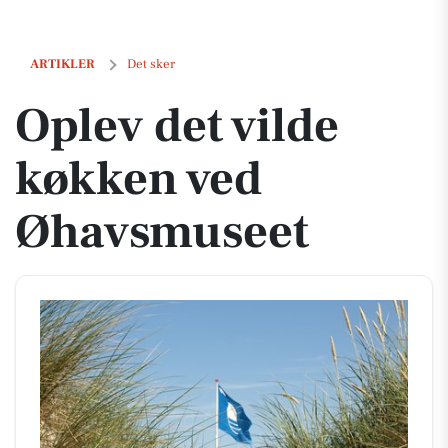
Oplev det vilde køkken ved Øhavsmuseet
ARTIKLER
Det sker
Oplev det vilde
køkken ved
Øhavsmuseet