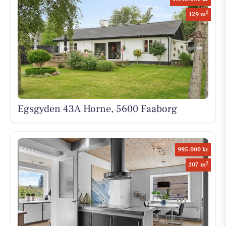
2
129 m
Egsgyden 43A Horne, 5600 Faaborg
995.000 kr
2
207 m