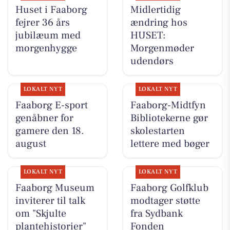
Huset i Faaborg
Midlertidig
fejrer 36 års
ændring hos
jubilæum med
HUSET:
morgenhygge
Morgenmøder
udendørs
LOKALT NYT
LOKALT NYT
Faaborg E-sport
Faaborg-Midtfyn
genåbner for
Bibliotekerne gør
gamere den 18.
skolestarten
august
lettere med bøger
LOKALT NYT
LOKALT NYT
Faaborg Museum
Faaborg Golfklub
inviterer til talk
modtager støtte
om "Skjulte
fra Sydbank
plantehistorier"
Fonden