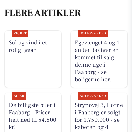
FLERE ARTIKLER
VEJRET
BOLIGMARKED
Sol og vind i et
Egevænget 4 og 1
roligt gear
anden boliger er
kommet til salg
denne uge i
Faaborg - se
boligerne her.
BILER
BOLIGMARKED
De billigste biler i
Strynøvej 3, Horne
Faaborg - Priser
i Faaborg er solgt
helt ned til 54.800
for 1.750.000 - se
kr!
køberen og 4