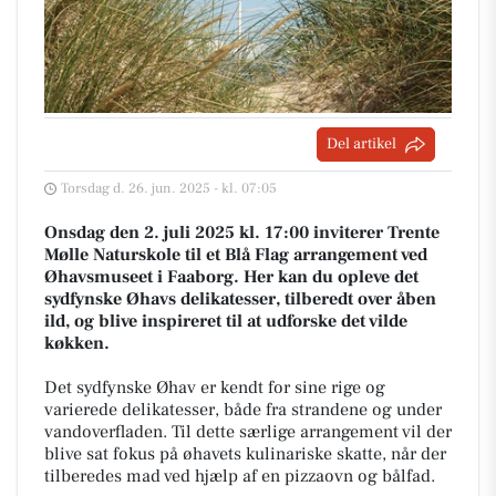
Del artikel
Torsdag d. 26. jun. 2025 - kl. 07:05
Onsdag den 2. juli 2025 kl. 17:00 inviterer Trente
Mølle Naturskole til et Blå Flag arrangement ved
Øhavsmuseet i Faaborg. Her kan du opleve det
sydfynske Øhavs delikatesser, tilberedt over åben
ild, og blive inspireret til at udforske det vilde
køkken.
Det sydfynske Øhav er kendt for sine rige og
varierede delikatesser, både fra strandene og under
vandoverfladen. Til dette særlige arrangement vil der
blive sat fokus på øhavets kulinariske skatte, når der
tilberedes mad ved hjælp af en pizzaovn og bålfad.