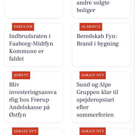
andre solgte
boliger
FAKTA OM
ALARM112
Indbrudsraten i
Beredskab Fyn:
Faaborg-Midtfyn
Brand i bygning
Kommune er
faldet
JOBNYT
LOKALT NYT
Bliv
Sund og Alpe
investeringsansva
Gruppen klar til
rlig hos Frørup
spejderopstart
Andelskasse på
efter
Østfyn
sommerferien
LOKALT NYT
LOKALT NYT