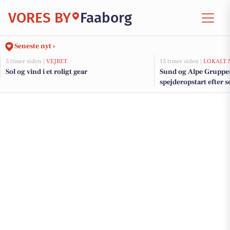
VORES BY
Faaborg
Seneste nyt ›
5 timer siden |
VEJRET
15 timer siden |
LOKALT 
Sol og vind i et roligt gear
Sund og Alpe Gruppen 
spejderopstart efter