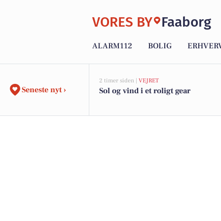
VORES BY
Faaborg
ALARM112
BOLIG
ERHVER
2 timer siden |
VEJRET
Seneste nyt ›
Sol og vind i et roligt gear