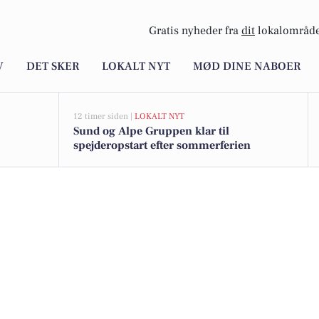
Gratis nyheder fra
dit
lokalområde
V
DET SKER
LOKALT NYT
MØD DINE NABOER
12 timer siden |
LOKALT NYT
Sund og Alpe Gruppen klar til
spejderopstart efter sommerferien