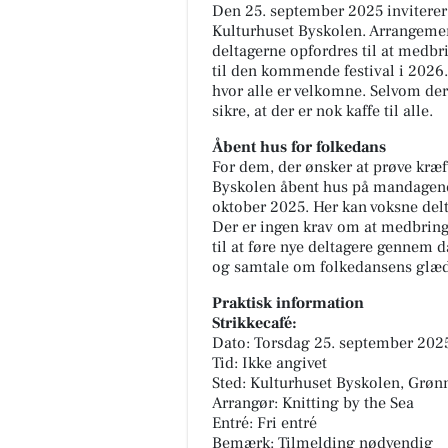
Den 25. september 2025 inviterer K
Kulturhuset Byskolen. Arrangemen
deltagerne opfordres til at medbri
til den kommende festival i 2026.
hvor alle er velkomne. Selvom der
sikre, at der er nok kaffe til alle.
Åbent hus for folkedans
For dem, der ønsker at prøve kræf
Byskolen åbent hus på mandagene
oktober 2025. Her kan voksne delt
Der er ingen krav om at medbringe
til at føre nye deltagere gennem da
og samtale om folkedansens glæde
Praktisk information
Strikkecafé:
Dato: Torsdag 25. september 202
Tid: Ikke angivet
Sted: Kulturhuset Byskolen, Grø
Arrangør: Knitting by the Sea
Entré: Fri entré
Bemærk: Tilmelding nødvendig