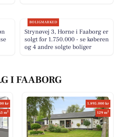
BOLIGMARKED
øn
Strynøvej 3, Horne i Faaborg er
 se
solgt for 1.750.000 - se køberen
og 4 andre solgte boliger
LG I FAABORG
00 kr
1.895.000 kr
2
2
63 m
129 m