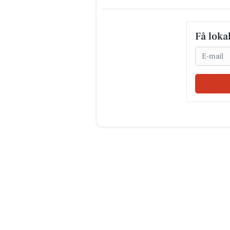
Få loka
Email