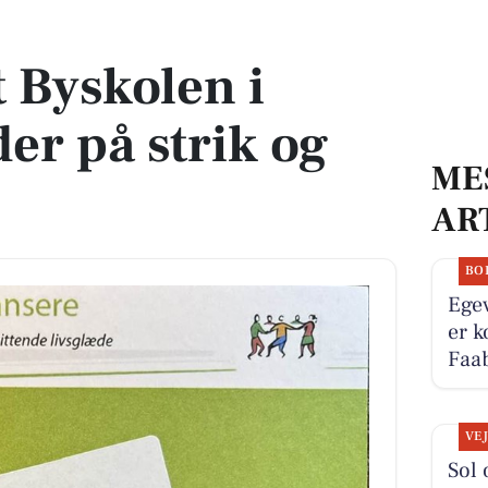
å strik og dans
 Byskolen i
er på strik og
ME
AR
BO
Egev
er k
Faab
VE
Sol 