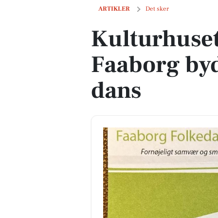
Kulturhuset Byskolen i Faaborg byder p
ARTIKLER
Det sker
Kulturhuset
Faaborg byd
dans