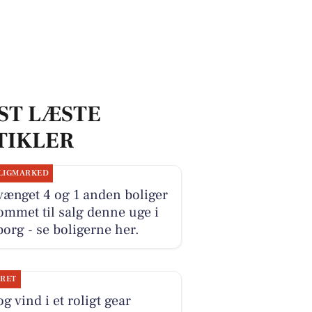
ST LÆSTE
TIKLER
LIGMARKED
ænget 4 og 1 anden boliger
ommet til salg denne uge i
org - se boligerne her.
JRET
og vind i et roligt gear