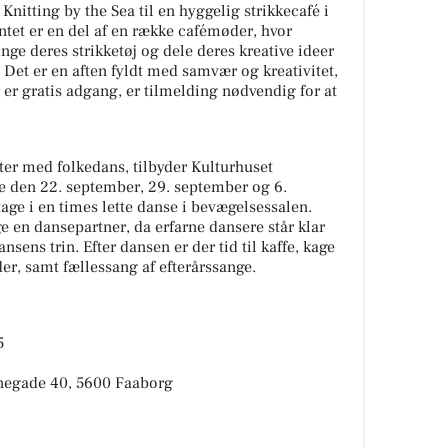
nitting by the Sea til en hyggelig strikkecafé i
tet er en del af en række cafémøder, hvor
nge deres strikketøj og dele deres kreative ideer
 Det er en aften fyldt med samvær og kreativitet,
 er gratis adgang, er tilmelding nødvendig for at
ter med folkedans, tilbyder Kulturhuset
 den 22. september, 29. september og 6.
age i en times lette danse i bevægelsessalen.
 en dansepartner, da erfarne dansere står klar
nsens trin. Efter dansen er der tid til kaffe, kage
r, samt fællessang af efterårssange.
5
nnegade 40, 5600 Faaborg