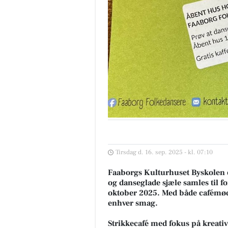
Tirsdag d. 16. sep. 2025 - kl. 07:10
Faaborgs Kulturhuset Byskolen er
og danseglade sjæle samles til f
oktober 2025. Med både cafémøde
enhver smag.
Strikkecafé med fokus på kreativ