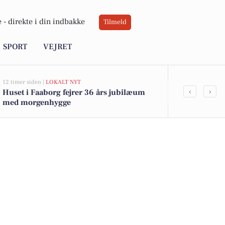
 -
direkte i din indbakke
Tilmeld
SPORT
VEJRET
12 timer siden |
LOKALT NYT
12 timer siden |
L
‹
›
Huset i Faaborg fejrer 36 års jubilæum
Midlertidig
med morgenhygge
Morgenmøde