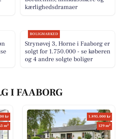
kærlighedsdramaer
BOLIGMARKED
øn
Strynøvej 3, Horne i Faaborg er
 se
solgt for 1.750.000 - se køberen
og 4 andre solgte boliger
LG I FAABORG
00 kr
1.895.000 kr
2
2
63 m
129 m