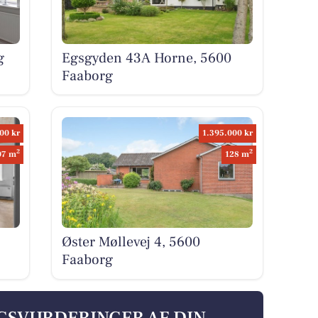
g
Egsgyden 43A Horne, 5600
Faaborg
00 kr
1.395.000 kr
2
2
07 m
128 m
Øster Møllevej 4, 5600
Faaborg