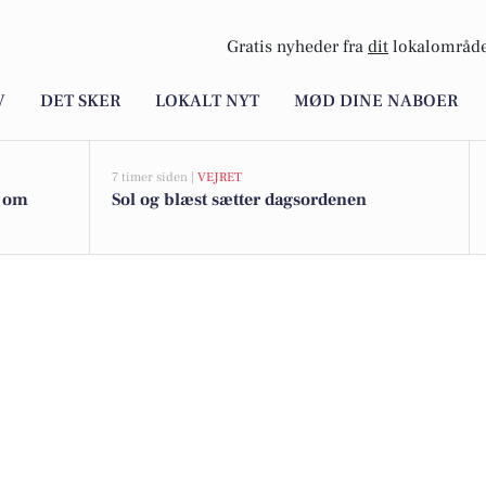
Gratis nyheder fra
dit
lokalområde
V
DET SKER
LOKALT NYT
MØD DINE NABOER
7 timer siden |
VEJRET
k om
Sol og blæst sætter dagsordenen