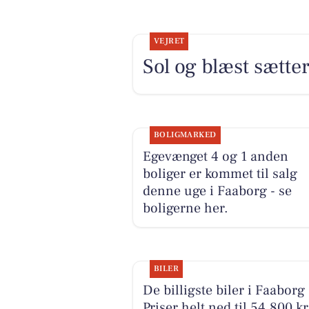
VEJRET
Sol og blæst sætt
BOLIGMARKED
Egevænget 4 og 1 anden
boliger er kommet til salg
denne uge i Faaborg - se
boligerne her.
BILER
De billigste biler i Faaborg 
Priser helt ned til 54.800 kr