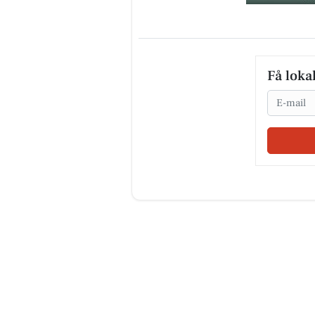
Få loka
Email