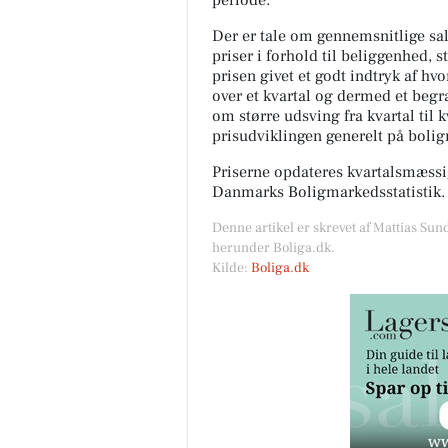
periode.
Der er tale om gennemsnitlige salg
priser i forhold til beliggenhed, s
prisen givet et godt indtryk af hv
over et kvartal og dermed et begræ
om større udsving fra kvartal til 
prisudviklingen generelt på boli
Priserne opdateres kvartalsmæssig
Danmarks Boligmarkedsstatistik.
Denne artikel er skrevet af Mattias Sun
herunder Boliga.dk.
Kilde:
Boliga.dk