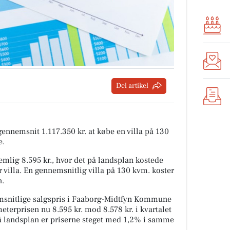
Del artikel
 gennemsnit 1.117.350 kr. at købe en villa på 130
e.
mlig 8.595 kr., hvor det på landsplan kostede
 villa. En gennemsnitlig villa på 130 kvm. koster
n.
snitlige salgspris i Faaborg-Midtfyn Kommune
meterprisen nu 8.595 kr. mod 8.578 kr. i kvartalet
På landsplan er priserne steget med 1,2% i samme