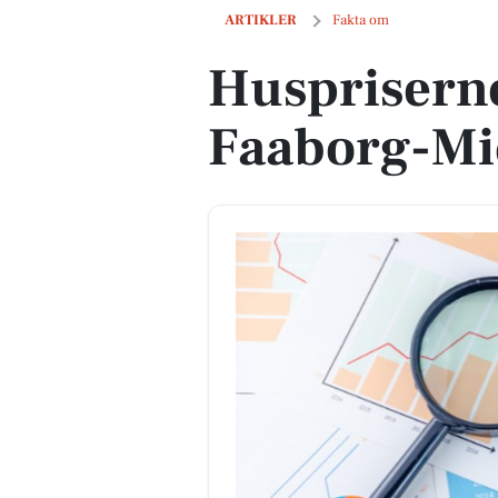
Huspriserne går op i Faaborg-Midtfy
ARTIKLER
Fakta om
Huspriserne
Faaborg-M