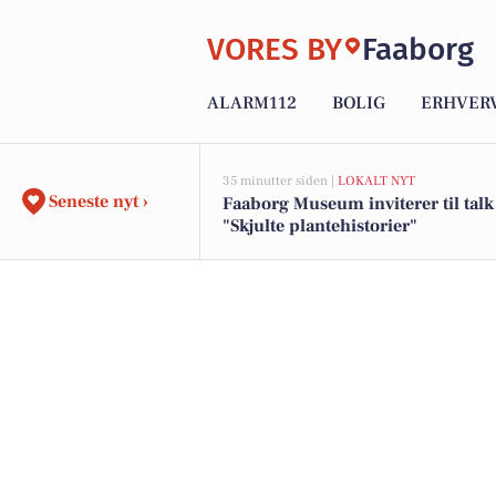
VORES BY
Faaborg
ALARM112
BOLIG
ERHVER
35 minutter siden |
LOKALT NYT
Seneste nyt ›
Faaborg Museum inviterer til tal
"Skjulte plantehistorier"