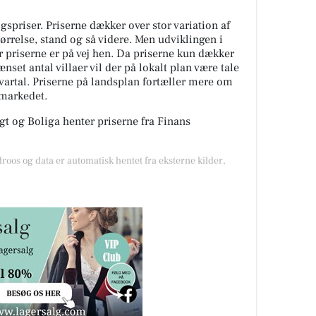
spriser. Priserne dækker over stor variation af
tørrelse, stand og så videre. Men udviklingen i
or priserne er på vej hen. Da priserne kun dækker
nset antal villaer vil der på lokalt plan være tale
kvartal. Priserne på landsplan fortæller mere om
gmarkedet.
t og Boliga henter priserne fra Finans
droos og data er automatisk hentet fra eksterne kilder,