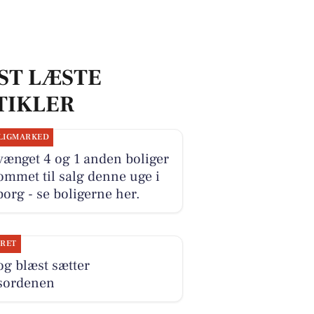
ST LÆSTE
TIKLER
LIGMARKED
ænget 4 og 1 anden boliger
ommet til salg denne uge i
org - se boligerne her.
JRET
og blæst sætter
sordenen