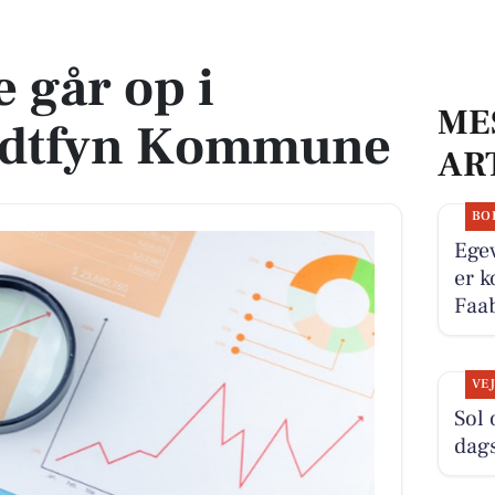
n Kommune
 går op i
ME
idtfyn Kommune
AR
BO
Egev
er k
Faab
VE
Sol 
dag