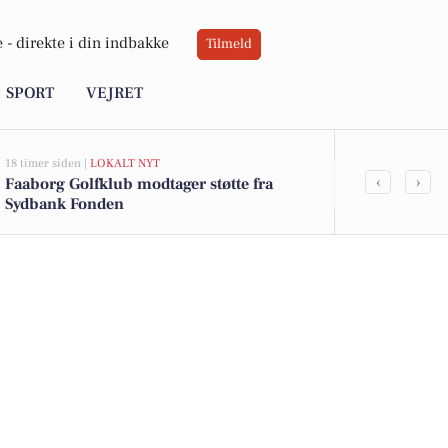
 -
direkte i din indbakke
Tilmeld
SPORT
VEJRET
18 timer siden |
LOKALT NYT
22 timer siden |
‹
›
Faaborg Golfklub modtager støtte fra
Borgermøder
Sydbank Fonden
budget 2027 