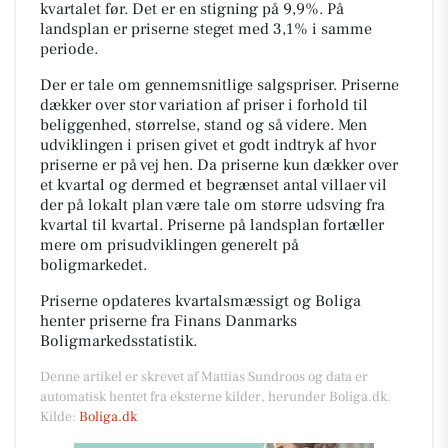
kvartalet før. Det er en stigning på 9,9%. På
landsplan er priserne steget med 3,1% i samme
periode.
Der er tale om gennemsnitlige salgspriser. Priserne
dækker over stor variation af priser i forhold til
beliggenhed, størrelse, stand og så videre. Men
udviklingen i prisen givet et godt indtryk af hvor
priserne er på vej hen. Da priserne kun dækker over
et kvartal og dermed et begrænset antal villaer vil
der på lokalt plan være tale om større udsving fra
kvartal til kvartal. Priserne på landsplan fortæller
mere om prisudviklingen generelt på
boligmarkedet.
Priserne opdateres kvartalsmæssigt og Boliga
henter priserne fra Finans Danmarks
Boligmarkedsstatistik.
Denne artikel er skrevet af Mattias Sundroos og data er
automatisk hentet fra eksterne kilder, herunder Boliga.dk.
Kilde:
Boliga.dk