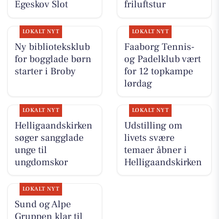
Egeskov Slot
friluftstur
LOKALT NYT
LOKALT NYT
Ny biblioteksklub
Faaborg Tennis-
for bogglade børn
og Padelklub vært
starter i Broby
for 12 topkampe
lørdag
LOKALT NYT
LOKALT NYT
Helligaandskirken
Udstilling om
søger sangglade
livets svære
unge til
temaer åbner i
ungdomskor
Helligaandskirken
LOKALT NYT
Sund og Alpe
Gruppen klar til