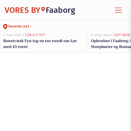
VORES BY
Faaborg
Seneste nyt ›
1 time siden |
LOKALT NYT
3 timer siden |
DET SKER
Ronetværk Fyn tog en tur rundt om Lyø
Oplevelser i Faaborg:
med 43 roere
Stueplanter og Roman