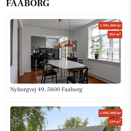
FAABORG
1.995.000 kr
2
263 m
Nyborgvej 49, 5600 Faaborg
1.895.000 kr
2
129 m