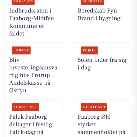
FAKTA OM
ALARM112
Indbrudsraten i
Beredskab Fyn:
Faaborg-Midtfyn
Brand i bygning
Kommune er
faldet
JOBNYT
VEJRET
Bliv
Solen bider fra sig
investeringsansva
i dag
rlig hos Frørup
Andelskasse på
Østfyn
LOKALT NYT
LOKALT NYT
Falck Faaborg
Faaborg ØH
deltager i festlig
styrker
Falck-dag på
sammenholdet på