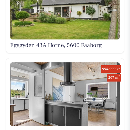
Egsgyden 43A Horne, 5600 Faaborg
995.000 kr
2
207 m