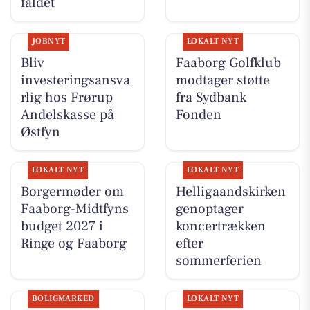
faldet
JOBNYT
LOKALT NYT
Bliv
Faaborg Golfklub
investeringsansva
modtager støtte
rlig hos Frørup
fra Sydbank
Andelskasse på
Fonden
Østfyn
LOKALT NYT
LOKALT NYT
Borgermøder om
Helligaandskirken
Faaborg-Midtfyns
genoptager
budget 2027 i
koncertrækken
Ringe og Faaborg
efter
sommerferien
BOLIGMARKED
LOKALT NYT