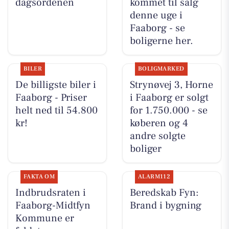
dagsordenen
kommet til salg
denne uge i
Faaborg - se
boligerne her.
BILER
BOLIGMARKED
De billigste biler i
Strynøvej 3, Horne
Faaborg - Priser
i Faaborg er solgt
helt ned til 54.800
for 1.750.000 - se
kr!
køberen og 4
andre solgte
boliger
FAKTA OM
ALARM112
Indbrudsraten i
Beredskab Fyn:
Faaborg-Midtfyn
Brand i bygning
Kommune er