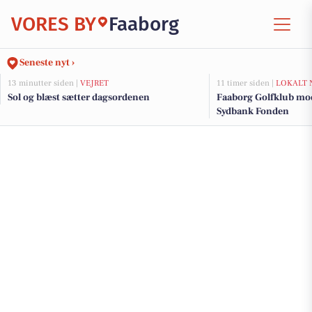
VORES BY
Faaborg
Seneste nyt ›
13 minutter siden |
VEJRET
11 timer siden |
LOKALT 
Sol og blæst sætter dagsordenen
Faaborg Golfklub mod
Sydbank Fonden