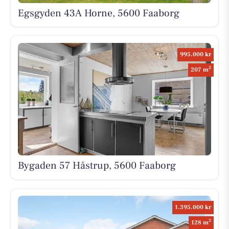
Egsgyden 43A Horne, 5600 Faaborg
995.000 kr
2
207 m
Bygaden 57 Håstrup, 5600 Faaborg
1.395.000 kr
2
128 m