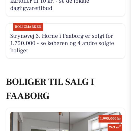
kartofler til 10 kr. - se de lokale
dagligvaretilbud
BOLIGMARKED
Strynøvej 3, Horne i Faaborg er solgt for
1.750.000 - se køberen og 4 andre solgte
boliger
BOLIGER TIL SALG I
FAABORG
1.995.000 kr
2
263 m