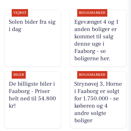
VEJRET
BOLIGMARKED
Solen bider fra sig
Egevænget 4 og 1
i dag
anden boliger er
kommet til salg
denne uge i
Faaborg - se
boligerne her.
BILER
BOLIGMARKED
De billigste biler i
Strynøvej 3, Horne
Faaborg - Priser
i Faaborg er solgt
helt ned til 54.800
for 1.750.000 - se
kr!
køberen og 4
andre solgte
boliger