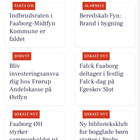
FAKTA OM
ALARM112
Indbrudsraten i
Beredskab Fyn:
Faaborg-Midtfyn
Brand i bygning
Kommune er
faldet
JOBNYT
LOKALT NYT
Bliv
Falck Faaborg
investeringsansva
deltager i festlig
rlig hos Frørup
Falck-dag på
Andelskasse på
Egeskov Slot
Østfyn
LOKALT NYT
LOKALT NYT
Faaborg ØH
Ny biblioteksklub
styrker
for bogglade børn
sammenholdet på
starter i Broby