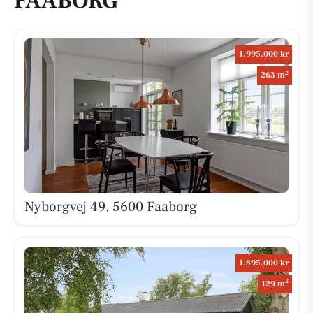
FAABORG
1.995.000 kr
2
263 m
Nyborgvej 49, 5600 Faaborg
1.895.000 kr
2
129 m