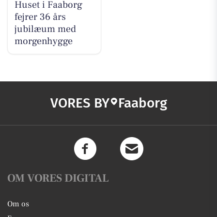
Huset i Faaborg
fejrer 36 års
jubilæum med
morgenhygge
VORES BY
Faaborg
OM VORES DIGITAL
Om os