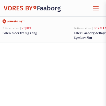
VORES BY
Faaborg
Seneste nyt ›
3 timer siden |
VEJRET
14 timer siden |
LOKALT 
Solen bider fra sig i dag
Falck Faaborg deltager
Egeskov Slot