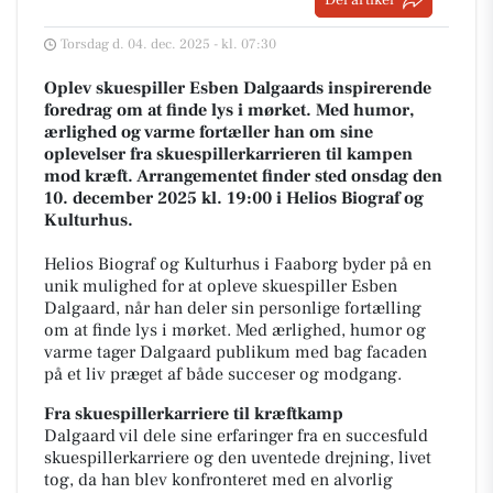
Del artikel
Torsdag d. 04. dec. 2025 - kl. 07:30
Oplev skuespiller Esben Dalgaards inspirerende
foredrag om at finde lys i mørket. Med humor,
ærlighed og varme fortæller han om sine
oplevelser fra skuespillerkarrieren til kampen
mod kræft. Arrangementet finder sted onsdag den
10. december 2025 kl. 19:00 i Helios Biograf og
Kulturhus.
Helios Biograf og Kulturhus i Faaborg byder på en
unik mulighed for at opleve skuespiller Esben
Dalgaard, når han deler sin personlige fortælling
om at finde lys i mørket. Med ærlighed, humor og
varme tager Dalgaard publikum med bag facaden
på et liv præget af både succeser og modgang.
Fra skuespillerkarriere til kræftkamp
Dalgaard vil dele sine erfaringer fra en succesfuld
skuespillerkarriere og den uventede drejning, livet
tog, da han blev konfronteret med en alvorlig