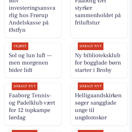
Bliv
Faaborg ØH
investeringsansva
styrker
rlig hos Frørup
sammenholdet på
Andelskasse på
friluftstur
Østfyn
VEJRET
LOKALT NYT
Sol og lun luft —
Ny biblioteksklub
men morgenen
for bogglade børn
bider lidt
starter i Broby
LOKALT NYT
LOKALT NYT
Faaborg Tennis-
Helligaandskirken
og Padelklub vært
søger sangglade
for 12 topkampe
unge til
lørdag
ungdomskor