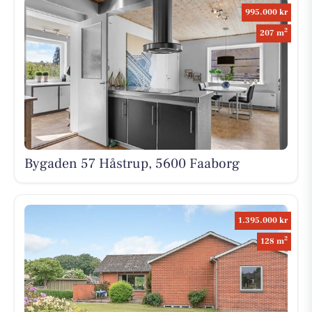
995.000 kr
2
207 m
Bygaden 57 Håstrup, 5600 Faaborg
1.395.000 kr
2
128 m