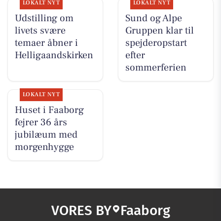
LOKALT NYT
LOKALT NYT
Udstilling om
Sund og Alpe
livets svære
Gruppen klar til
temaer åbner i
spejderopstart
Helligaandskirken
efter
sommerferien
LOKALT NYT
Huset i Faaborg
fejrer 36 års
jubilæum med
morgenhygge
VORES BY
Faaborg