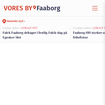
VORES BY
Faaborg
Seneste nyt ›
5 timer siden |
LOKALT NYT
11 timer siden |
LOKALT 
Falck Faaborg deltager i festlig Falck-dag på
Faaborg ØH styrker 
Egeskov Slot
friluftstur