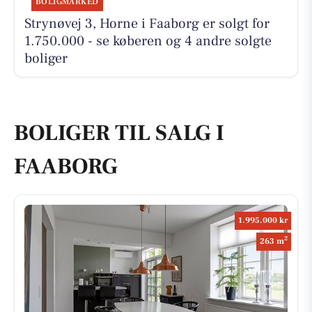
BOLIGMARKED
Strynøvej 3, Horne i Faaborg er solgt for
1.750.000 - se køberen og 4 andre solgte
boliger
BOLIGER TIL SALG I
FAABORG
1.995.000 kr
2
263 m