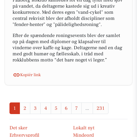
Faaborg Roklub samledes for en dag fyldt med sjov
på vandet, da deltagerne kastede sig ud i kreativ
konkurrence. Med deres egen "vand-cykel" som
central rekvisit blev der afholdt discipliner som
"fender-henter" og "pålidelighedsroning".
Efter de spændende roningsevents blev der samlet
op på dagen med diplomer og klapsalver til
vinderne over kaffe og kage. Deltagerne nød en dag
med godt humør og fællesskab, i tråd med
rokklubbens motto “det bare noget vi leger.”
Kopiér link
1
2
3
4
5
6
7
...
231
Det sker
Lokalt nyt
Erhvervsprofil
Mindeord