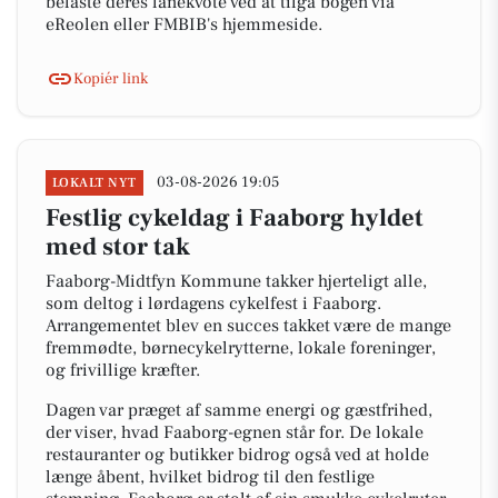
belaste deres lånekvote ved at tilgå bogen via
eReolen eller FMBIB's hjemmeside.
Kopiér link
03-08-2026 19:05
LOKALT NYT
Festlig cykeldag i Faaborg hyldet
med stor tak
Faaborg-Midtfyn Kommune takker hjerteligt alle,
som deltog i lørdagens cykelfest i Faaborg.
Arrangementet blev en succes takket være de mange
fremmødte, børnecykelrytterne, lokale foreninger,
og frivillige kræfter.
Dagen var præget af samme energi og gæstfrihed,
der viser, hvad Faaborg-egnen står for. De lokale
restauranter og butikker bidrog også ved at holde
længe åbent, hvilket bidrog til den festlige