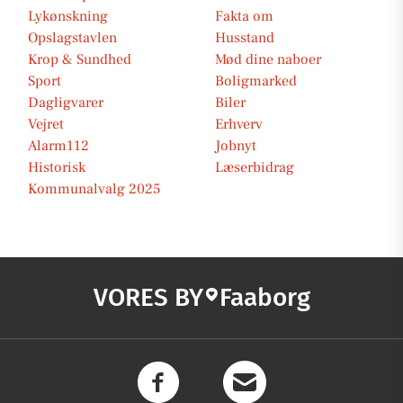
Lykønskning
Fakta om
Opslagstavlen
Husstand
Krop & Sundhed
Mød dine naboer
Sport
Boligmarked
Dagligvarer
Biler
Vejret
Erhverv
Alarm112
Jobnyt
Historisk
Læserbidrag
Kommunalvalg 2025
VORES BY
Faaborg