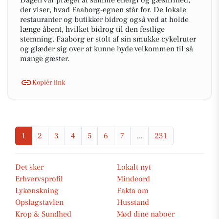
Dagen var præget af samme energi og gæstfrihed,
der viser, hvad Faaborg-egnen står for. De lokale
restauranter og butikker bidrog også ved at holde
længe åbent, hvilket bidrog til den festlige
stemning. Faaborg er stolt af sin smukke cykelruter
og glæder sig over at kunne byde velkommen til så
mange gæster.
Kopiér link
1
2
3
4
5
6
7
...
231
Det sker
Lokalt nyt
Erhvervsprofil
Mindeord
Lykønskning
Fakta om
Opslagstavlen
Husstand
Krop & Sundhed
Mød dine naboer