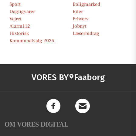
Sport
Boligmarked
Dagligvarer
Biler
Vejret
Erhverv
Alarm112
Jobnyt
Historisk
Læserbidrag
Kommunalvalg 2025
VORES BY
Faaborg
OM VORES DIGITAL