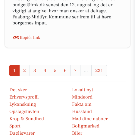
budget@fmk.dk senest den 12. august, og det er
vigtigt at angive, hvor man ønsker at deltage.
Faaborg-Midtfyn Kommune ser frem til at høre
borgernes input.
Kopiér link
1
2
3
4
5
6
7
...
231
Det sker
Lokalt nyt
Erhvervsprofil
Mindeord
Lykønskning
Fakta om
Opslagstavlen
Husstand
Krop & Sundhed
Mød dine naboer
Sport
Boligmarked
Dagligvarer
Biler