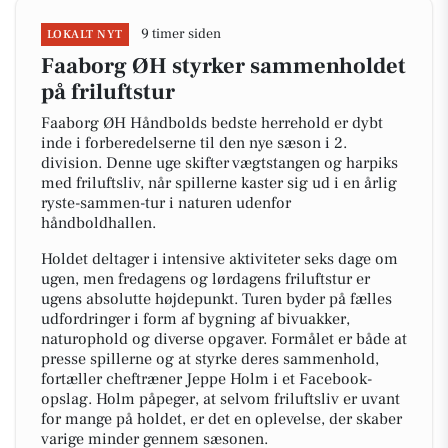
9 timer siden
LOKALT NYT
Faaborg ØH styrker sammenholdet
på friluftstur
Faaborg ØH Håndbolds bedste herrehold er dybt
inde i forberedelserne til den nye sæson i 2.
division. Denne uge skifter vægtstangen og harpiks
med friluftsliv, når spillerne kaster sig ud i en årlig
ryste-sammen-tur i naturen udenfor
håndboldhallen.
Holdet deltager i intensive aktiviteter seks dage om
ugen, men fredagens og lørdagens friluftstur er
ugens absolutte højdepunkt. Turen byder på fælles
udfordringer i form af bygning af bivuakker,
naturophold og diverse opgaver. Formålet er både at
presse spillerne og at styrke deres sammenhold,
fortæller cheftræner Jeppe Holm i et Facebook-
opslag. Holm påpeger, at selvom friluftsliv er uvant
for mange på holdet, er det en oplevelse, der skaber
varige minder gennem sæsonen.