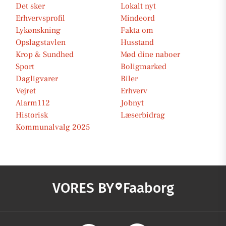
Det sker
Lokalt nyt
Erhvervsprofil
Mindeord
Lykønskning
Fakta om
Opslagstavlen
Husstand
Krop & Sundhed
Mød dine naboer
Sport
Boligmarked
Dagligvarer
Biler
Vejret
Erhverv
Alarm112
Jobnyt
Historisk
Læserbidrag
Kommunalvalg 2025
VORES BY
Faaborg